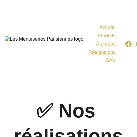
Nos secteurs d'activités : 75, 77, 78, 91, 92, 93, 94, 
95
Accueil
Produits
À propos
Réalisations
SAV
✅ Nos 
réalisations